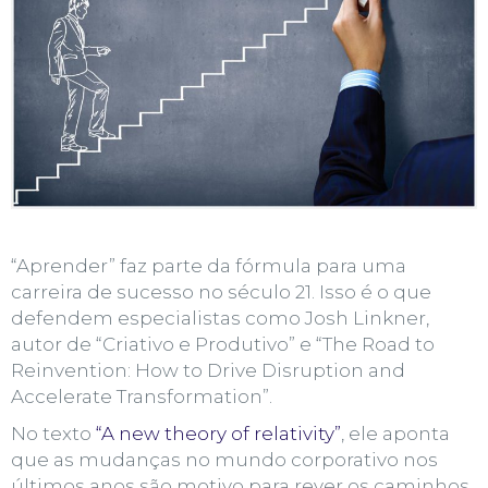
“Aprender” faz parte da fórmula para uma
carreira de sucesso no século 21. Isso é o que
defendem especialistas como
Josh Linkner
,
autor de “Criativo e Produtivo” e “The Road to
Reinvention: How to Drive Disruption and
Accelerate Transformation”.
No texto
“A new theory of relativity”
, ele aponta
que as mudanças no mundo corporativo nos
últimos anos são motivo para rever os caminhos