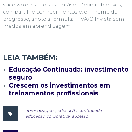
sucesso em algo sustentável. Defina objetivos,
compartilhe conhecimentos e, em nome do
progresso, anote a fórmula:
P=VA/C
.
Invista sem
medos em aprendizagem.
________________________________________________
LEIA TAMBÉM:
Educação Continuada: investimento
seguro
Crescem os investimentos em
treinamentos profissionais
aprendizagem
,
educação continuada
,
educação corporativa
,
sucesso