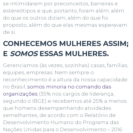
se intimidaram por preconceitos, barreiras e
estereótipos e que, portanto, foram além; além
do que os outros diziam, além do que foi
proposto, além do que elas mesmas esperavam
de si.
CONHECEMOS MULHERES ASSIM;
E
SOMOS
ESSAS MULHERES.
Gerenciamos (às vezes, sozinhas) casas, famílias,
equipes, empresas. Nem sempre o
reconhecimento é a altura da nossa capacidade:
no Brasil,
somos minoria no comando das
organizações
(35% nos cargos de liderança,
segundo o IBGE) e
recebemos até 25% a menos
que homens desempenhando atividades
semelhantes
, de acordo com o Relatório de
Desenvolvimento Humano do Programa das
Nações Unidas para o Desenvolvimento – 2016.