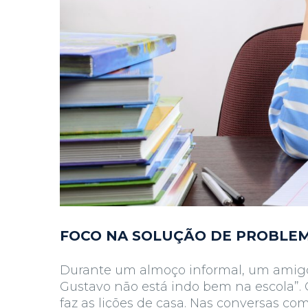
FOCO NA SOLUÇÃO DE PROBLEMA
Durante um almoço informal, um amigo 
Gustavo não está indo bem na escola”. 
faz as lições de casa. Nas conversas com