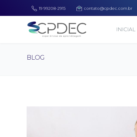
19 99208-2915
contato@cpdec.com.br
INICIAL
BLOG