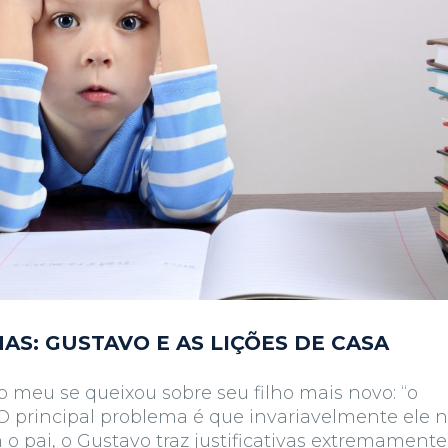
S: GUSTAVO E AS LIÇÕES DE CASA
meu se queixou sobre seu filho mais novo: “o
O principal problema é que invariavelmente ele 
 o pai, o Gustavo traz justificativas extremamente