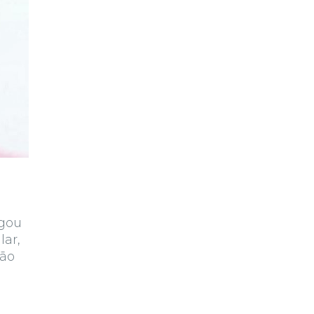
egou
lar,
ção