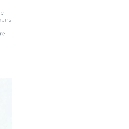
de
omuns
re