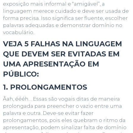
exposição mais informal e “amigável”, a
linguagem merece cuidado e deve ser usada de
forma precisa. Isso significa ser fluente, escolher
palavras adequadas e demonstrar domínio no
vocabulário.
VEJA 5 FALHAS NA LINGUAGEM
QUE DEVEM SER EVITADAS EM
UMA APRESENTAÇÃO EM
PÚBLICO:
1. PROLONGAMENTOS
Ãah, éééh… Essas são vogais ditas de maneira
prolongada para preencher o vazio entre uma
palavra e outra. Deve-se evitar fazer
prolongamentos, pois eles quebram o ritmo da
apresentação, podem sinalizar falta de domínio