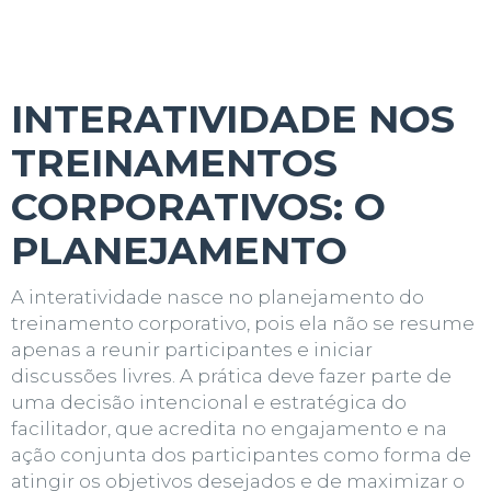
INTERATIVIDADE NOS
TREINAMENTOS
CORPORATIVOS: O
PLANEJAMENTO
A interatividade nasce no
planejamento do
treinamento corporativo,
pois ela não se resume
apenas a reunir participantes e iniciar
discussões livres. A prática deve fazer parte de
uma decisão intencional e estratégica do
facilitador, que acredita no engajamento e na
ação conjunta dos participantes como forma de
atingir os objetivos desejados e de maximizar o