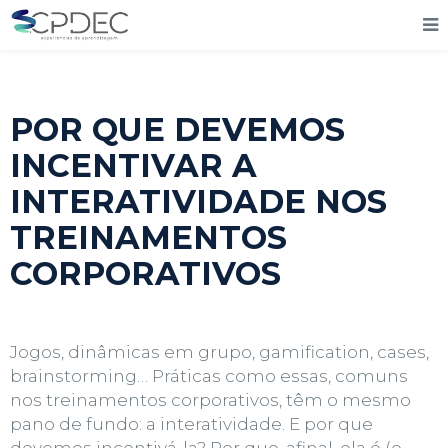
POR QUE DEVEMOS
INCENTIVAR A
INTERATIVIDADE NOS
TREINAMENTOS
CORPORATIVOS
Jogos, dinâmicas em grupo,
gamification
,
cases
,
brainstorming… Práticas como essas, comuns
nos
treinamentos corporativos,
têm o mesmo
pano de fundo: a interatividade. E por que