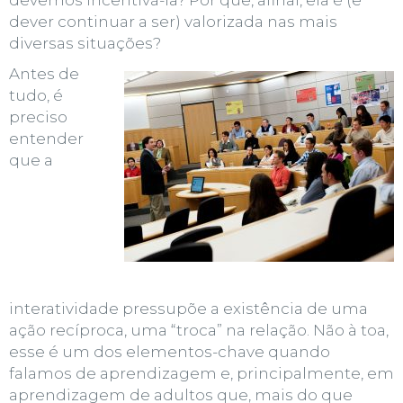
devemos incentivá-la? Por que, afinal, ela é (e
dever continuar a ser) valorizada nas mais
diversas situações?
Antes de
tudo, é
preciso
entender
que a
interatividade pressupõe a existência de uma
ação recíproca, uma “troca” na relação. Não à toa,
esse é um dos elementos-chave quando
falamos de aprendizagem e, principalmente, em
aprendizagem de adultos que, mais do que