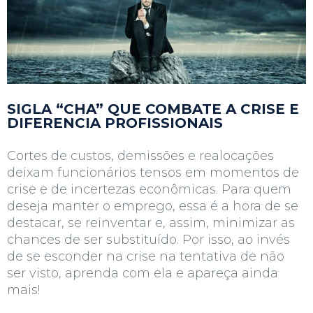
SIGLA “CHA” QUE COMBATE A CRISE E
DIFERENCIA PROFISSIONAIS
Cortes de custos, demissões e realocações
deixam funcionários tensos em momentos de
crise e de incertezas econômicas. Para quem
deseja manter o emprego, essa é a hora de se
destacar, se reinventar e, assim, minimizar as
chances de ser substituído. Por isso, ao invés
de se esconder na crise na tentativa de não
ser visto, aprenda com ela e apareça ainda
mais!