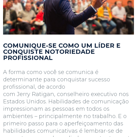
COMUNIQUE-SE COMO UM LÍDER E
CONQUISTE NOTORIEDADE
PROFISSIONAL
A forma como você se comunica é
determinante para conquistar sucesso
profissional, de acordo
com Jerry Ratigan, conselheiro executivo nos
Estados Unidos. Habilidades de comunicação
impressionam as pessoas em todos os
ambientes – principalmente no trabalho. E o
primeiro passo para o aperfeiçoamento das
habilidades comunicativas é lembrar-se de