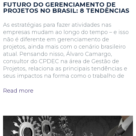
FUTURO DO GERENCIAMENTO DE
PROJETOS NO BRASIL: 8 TENDÊNCIAS
As estratégias para fazer atividades nas
empresas mudam ao longo do tempo – e isso
não é diferente em gerenciamento de
projetos, ainda mais com o cenário brasileiro
atual. Pensando nisso, Álvaro Camargo,
consultor do CPDEC na área de Gestão de
Projetos, relaciona as principais tendências e
seus impactos na forma como o trabalho de
Read more