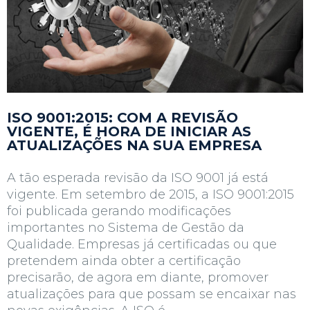
ISO 9001:2015: COM A REVISÃO
VIGENTE, É HORA DE INICIAR AS
ATUALIZAÇÕES NA SUA EMPRESA
A tão esperada revisão da ISO 9001 já está
vigente. Em setembro de 2015, a ISO 9001:2015
foi publicada gerando modificações
importantes no Sistema de Gestão da
Qualidade. Empresas já certificadas ou que
pretendem ainda obter a certificação
precisarão, de agora em diante, promover
atualizações para que possam se encaixar nas