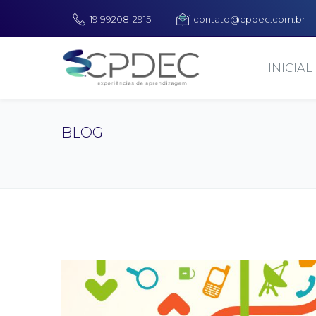
19 99208-2915
contato@cpdec.com.br
INICIAL
BLOG