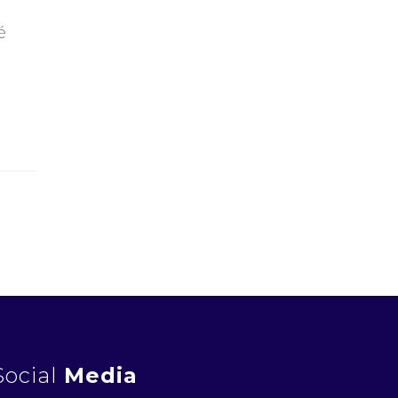
é
Social
Media