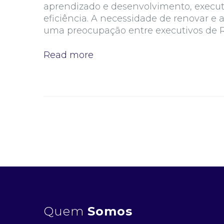
aprendizado e desenvolvimento, execu
eficiência. A necessidade de renovar e
uma preocupação entre executivos de 
Read more
Quem
Somos