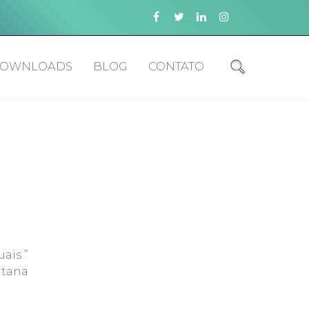
OWNLOADS
BLOG
CONTATO
ais.”
ntana