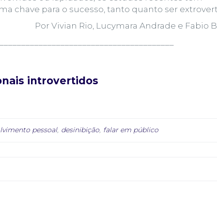
a chave para o sucesso, tanto quanto ser extrovert
Por Vivian Rio, Lucymara Andrade e Fabio 
________________________________________
onais introvertidos
lvimento pessoal
,
desinibição
,
falar em público