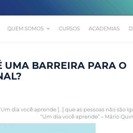
QUEM SOMOS
CURSOS
ACADEMIAS
D
É UMA BARREIRA PARA O
NAL?
“Um dia você aprende […] que as pessoas não são igu
“Um dia você aprende” – Mário Qui