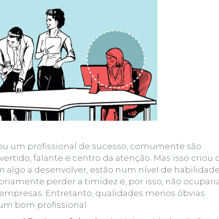
u um profissional de sucesso, comumente são
vertido
, falante e centro da atenção. Mas isso criou 
 algo a desenvolver, estão num nível de habilidad
toriamente perder a timidez e, por isso, não ocupar
 empresas. Entretanto, qualidades menos óbvias
 um bom profissional.