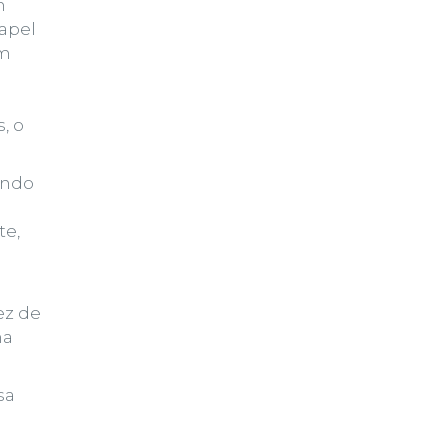
h
apel
m
, o
undo
te,
ez de
ma
sa