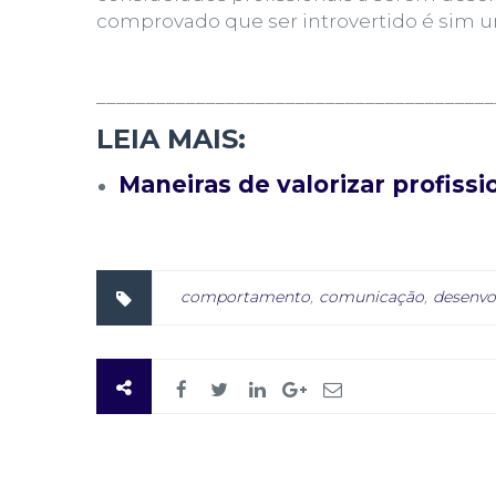
comprovado que ser introvertido é sim um
________________________________________
LEIA MAIS:
Maneiras de valorizar profissi
comportamento
,
comunicação
,
desenvo