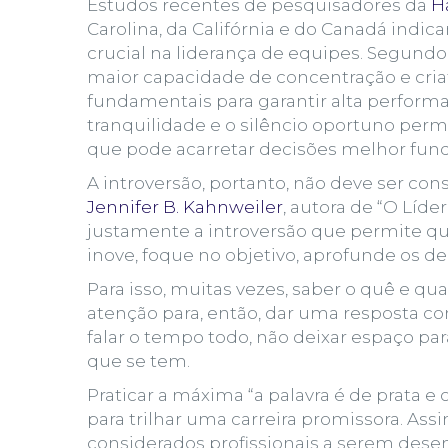
Estudos recentes de pesquisadores da
H
Carolina, da Califórnia e do Canadá in
crucial na liderança de equipes. Segund
maior
capacidade de concentração
e
cri
fundamentais para garantir alta performa
tranquilidade e o silêncio oportuno perm
que pode acarretar decisões melhor fun
A introversão, portanto, não deve ser c
Jennifer B. Kahnweiler
, autora de “O Líde
justamente a introversão que permite qu
inove, foque no objetivo, aprofunde os d
Para isso, muitas vezes, saber o quê e qu
atenção para, então, dar uma resposta c
falar o tempo todo, não deixar espaço par
que se tem.
Praticar a máxima “a palavra é de prata e 
para trilhar uma carreira promissora. As
considerados profissionais a serem dese