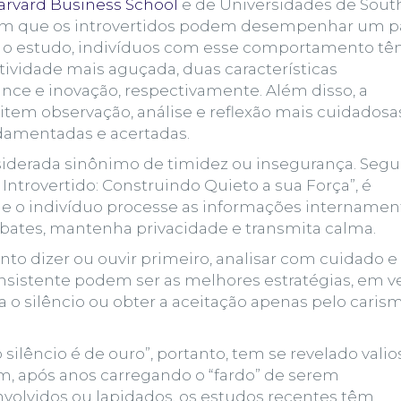
arvard Business School
e de Universidades de Sout
dicam que os introvertidos podem desempenhar um p
o o estudo, indivíduos com esse
c
omportamento tê
atividade
mais aguçada, duas características
nce e inovação, respectivamente. Além disso, a
item observação, análise e reflexão mais cuidadosas
damentadas e acertadas.
onsiderada sinônimo de timidez ou insegurança. Seg
r Introvertido: Construindo Quieto a sua Força”, é
e o indivíduo processe as informações internamen
ebates, mantenha privacidade e transmita calma.
anto dizer ou ouvir primeiro, analisar com cuidado e
onsistente podem ser as melhores estratégias, em v
a o silêncio ou obter a aceitação apenas pelo caris
o silêncio é de ouro”, portanto, tem se revelado valio
sim, após anos carregando o “fardo” de serem
nvolvidos ou lapidados, os estudos recentes têm