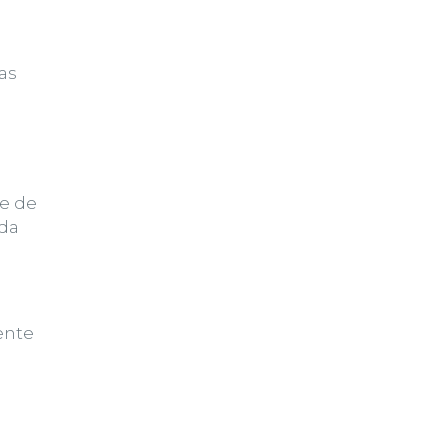
as
de de
ada
ente