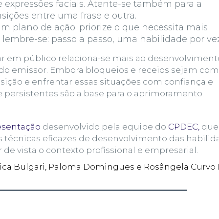
 e expressões faciais. Atente-se também para a
sições entre uma frase e outra.
um plano de ação: priorize o que necessita mais
lembre-se: passo a passo, uma habilidade por vez
ar em público relaciona-se mais ao desenvolviment
 do emissor. Embora bloqueios e receios sejam com
sição e enfrentar essas situações com confiança e
 e persistentes são a base para o aprimoramento.
esentação
desenvolvido pela equipe do
CPDEC,
que
s técnicas eficazes de desenvolvimento das habilid
de vista o contexto profissional e empresarial.
nica Bulgari, Paloma Domingues e Rosângela Curvo 
________________________________