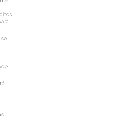
ente
bitos
para
 se
ode
tá
as