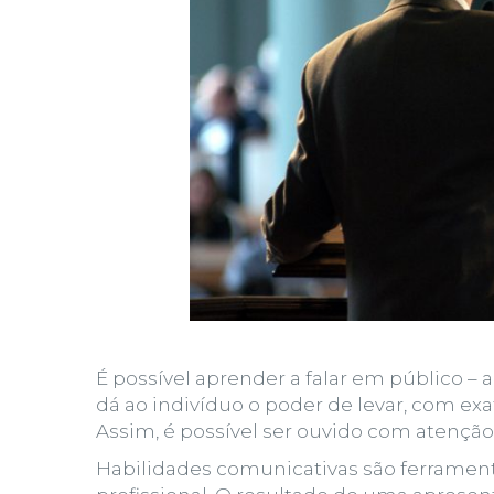
É possível aprender a falar em público
– a
dá ao indivíduo o poder de levar, com ex
Assim, é possível ser ouvido com atenção
Habilidades comunicativas são ferrament