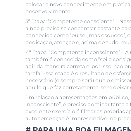
colocar o novo conhecimento em prática,
desenvolvimento.
3ª Etapa:
“
Competente consciente
” – Nes
ainda precisa se concentrar bastante p
conhecida como “eu sei, mas esqueço”, 
dedicação, atenção e, acima de tudo, muit
4ª Etapa:
“
Competente inconsciente
” – 
também é conhecida como “sei e consigo 
agir da maneira correta e, por isso, não
tarefa. Essa etapa é o resultado de esforç
necessário (e sempre será) que o emisso
aquilo que faz corretamente, sem deixar 
Em relação a apresentações em público, 
inconsciente”, é preciso dominar tanto 
excelente exercício é
filmar as próprias 
autopercepção é imprescindível no pro
# PARA UMA BOA FILMAGE