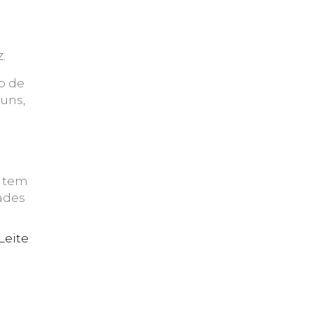
.
o de
uns,
 tem
ades
Leite