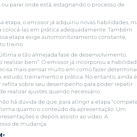
 ou parar onde está, estagnando o processo de
sa etapa, o emissor já adquiriu novas habilidades, m
ara colocá-las em prática adequadamente. Também
essa etapa exige automonitoramento constante,
o treino.
A última e tão almejada fase de desenvolvimento,
realizar bem”. O emissor já incorporou a habilida
 precisa mais pensar muito em como fazer determin
o, estudo, treinamento e prática. No entanto, ainda é
r reflita sobre seu desempenho para poder repetir
de realizar ajustes quando necessário.
não há dúvida de que, para atingir a etapa “compet
a forma quanto o conteúdo da apresentação. Um
apresentações
e depois assistir ao vídeo. A
cesso de mudança.
M
: