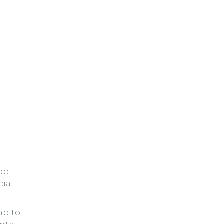
de
ia.
mbito