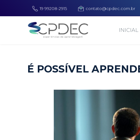
19 99208-2915
contato@cpdec.com.br
INICIAL
É POSSÍVEL APREND