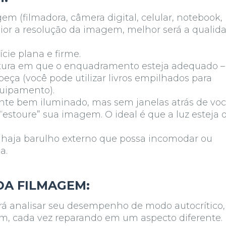
 (filmadora, câmera digital, celular, notebook,
ior a resolução da imagem, melhor será a qualid
ie plana e firme.
tura em que o enquadramento esteja adequado –
beça (você pode utilizar livros empilhados para
quipamento).
nte bem iluminado, mas sem janelas atrás de vo
 “estoure” sua imagem. O ideal é que a luz esteja 
o haja barulho externo que possa incomodar ou
a.
DA FILMAGEM:
erá
analisar seu desempenho
de modo autocrítico,
om, cada vez reparando em um aspecto diferente.