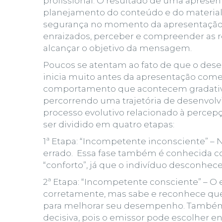
profissional. O resultado de uma apres
planejamento do conteúdo e do material 
segurança no momento da apresentação. P
enraizados, perceber e compreender as re
alcançar o objetivo da mensagem.
Poucos se atentam ao fato de que o de
inicia muito antes da apresentação come
comportamento que acontecem gradativa
percorrendo uma trajetória de
desenvolv
processo evolutivo relacionado à percep
ser dividido em quatro etapas:
1ª Etapa:
“
Incompetente inconsciente
” –
errado. Essa fase também é conhecida c
“conforto”, já que o indivíduo desconhec
2ª Etapa:
“
Incompetente consciente” –
O e
corretamente, mas sabe e reconhece que
para melhorar seu desempenho. Também c
decisiva, pois o emissor pode escolher en