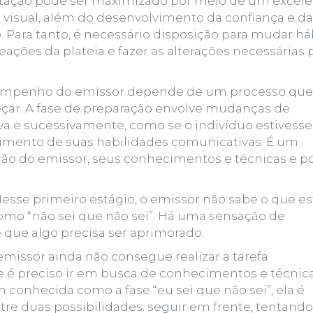
entação pode ser maximizado por meio de um excel
visual, além do desenvolvimento da confiança e da
ara tanto, é necessário disposição para mudar há
ações da plateia e fazer as alterações necessárias 
sempenho do emissor depende de um processo que
çar. A fase de preparação envolve mudanças de
 e sucessivamente, como se o indivíduo estivesse
imento de suas habilidades comunicativas
. É um
ção do emissor, seus conhecimentos e técnicas e p
 Nesse primeiro estágio, o emissor não sabe o que es
omo “não sei que não sei”. Há uma sensação de
e que algo precisa ser aprimorado.
missor ainda não consegue realizar a tarefa
 é preciso ir em
busca de conhecimentos e técnic
onhecida como a fase “eu sei que não sei”, ela é
tre duas possibilidades: seguir em frente, tentando