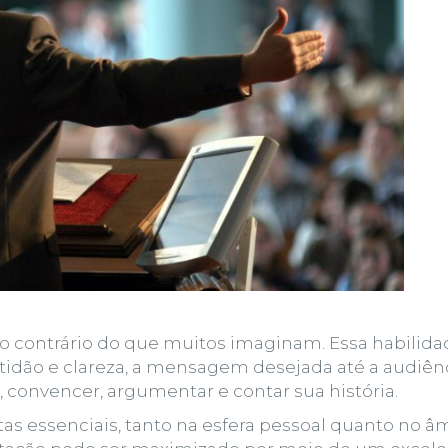
o contrário do que muitos imaginam. Essa habilida
atidão e clareza, a mensagem desejada até a audiênc
, convencer, argumentar e contar sua história.
as essenciais, tanto na esfera pessoal quanto no â