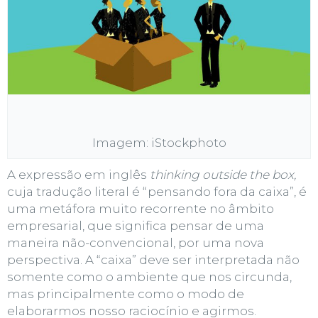
Imagem: iStockphoto
A expressão em inglês
thinking outside the box,
cuja tradução literal é
“pensando fora da caixa”,
é
uma metáfora muito recorrente no âmbito
empresarial, que significa pensar de uma
maneira não-convencional, por uma nova
perspectiva. A “caixa” deve ser interpretada não
somente como o ambiente que nos circunda,
mas principalmente como o modo de
elaborarmos nosso raciocínio e agirmos.