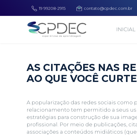
19 99208-2915
contato@cpdec.com.br
INICIAL
AS CITAÇÕES NAS RE
AO QUE VOCÊ CURTE
A popularização das redes sociais como 
relacionamento tem permitido a seus us
estratégias para construção de sua
image
profissional
. Por meio de publicações, ci
associações a conteúdos midiáticos (qu