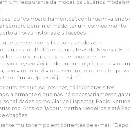
in em um restaurante da moda), os usuários modelam
.
tidas” ou “compartilhamentos”, continuam valendo 
 estar sempre bem informado, ter um conhecimento
erto a novas histórias e situações.
a que tem se intensificado nas redes é o
 de autoria de Platão e Freud até as de Neymar. Em
 valores universais, regras de bom senso e
atividade, sensibilidade ou humor, citações são u
a, pensamento, visão ou sentimento de outra pesso
eu também sou/penso/ajo assim”.
r autores que, na internet, há inúmeros sites
Mas o alarmante é que não há necessariamente gara
rsonalidades como Clarice Lispector, Pablo Neruda
eríssimo, Arnaldo Jabour, Martha Medeiros e até Pe
de citações.
urante muito tempo em correntes de e-mail: “Depoi