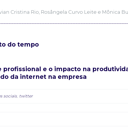
vian Cristina Rio, Rosângela Curvo Leite e Mônica Bu
__________________________________________________
to do tempo
 profissional e o impacto na produtivid
do da internet na empresa
s sociais
,
twitter