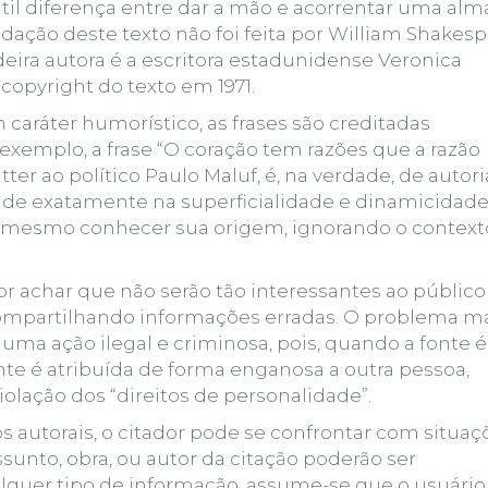
il diferença entre dar a mão e acorrentar uma alma
edação deste texto não foi feita por William Shakesp
ira autora é a escritora estadunidense Veronica
o copyright do texto em 1971.
aráter humorístico, as frases são creditadas
 exemplo, a frase “O coração tem razões que a razão
ter ao político Paulo Maluf, é, na verdade, de autori
 reside exatamente na superficialidade e dinamicidad
 mesmo conhecer sua origem, ignorando o context
or achar que não serão tão interessantes ao público
ompartilhando informações erradas
. O problema m
e uma ação ilegal e criminosa, pois, quando a fonte é
nte é atribuída de forma enganosa a outra pessoa,
olação dos “direitos de personalidade”.
s autorais, o citador pode se confrontar com situaç
unto, obra, ou autor da citação poderão ser
alquer tipo de informação, assume-se que o usuário