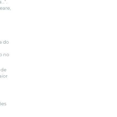
…”.
eare,
a do
e
o no
 de
aior
ões