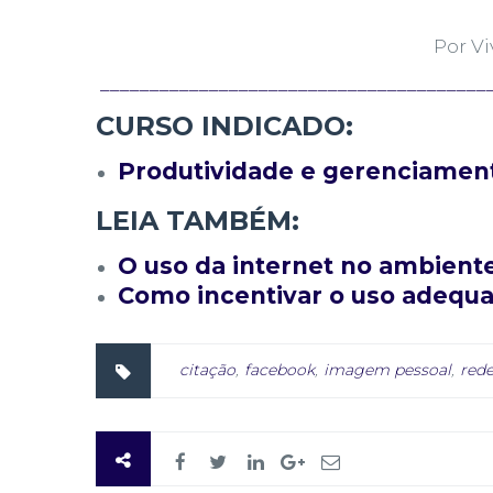
Por Vi
_______________________________________
CURSO INDICADO:
Produtividade e gerenciamen
LEIA TAMBÉM:
O uso da internet no ambiente
Como incentivar o uso adequa
citação
,
facebook
,
imagem pessoal
,
rede