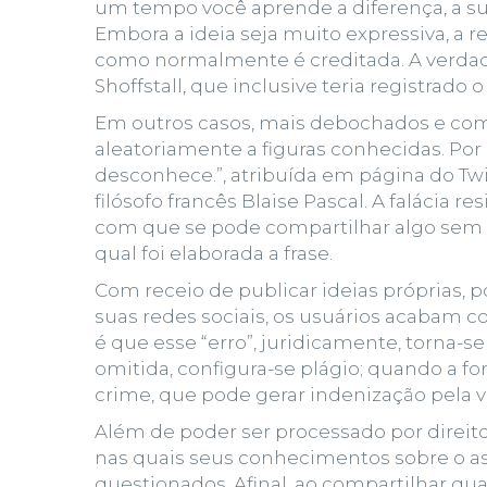
um tempo você aprende a diferença, a sut
Embora a ideia seja muito expressiva, a r
como normalmente é creditada. A verdade
Shoffstall, que inclusive teria registrado 
Em outros casos, mais debochados e com c
aleatoriamente a figuras conhecidas. Por
desconhece.”, atribuída em página do Twit
filósofo francês Blaise Pascal. A falácia
com que se pode compartilhar algo sem
qual foi elaborada a frase.
Com receio de publicar ideias próprias, p
suas redes sociais, os usuários acabam
c
é que esse “erro”, juridicamente, torna-s
omitida, configura-se plágio; quando a fo
crime, que pode gerar indenização pela vi
Além de poder ser processado por direito
nas quais seus conhecimentos sobre o ass
questionados. Afinal, ao compartilhar qu