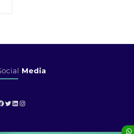
SUA EMPRESA ESTÁ
PREPARADA?
Social
Media
Facebook
Twitter
LinkedIn
Instagram