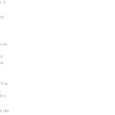
, à
as
 sua
ma
a,
ntia
,
dro
s de