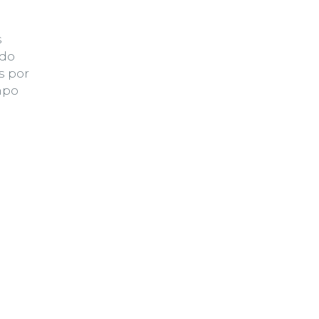
s
 do
s por
mpo