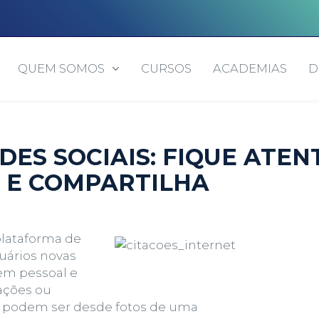
QUEM SOMOS
CURSOS
ACADEMIAS
D
DES SOCIAIS: FIQUE ATEN
 E COMPARTILHA
plataforma de
uários novas
m pessoal e
tações ou
e podem ser desde fotos de uma