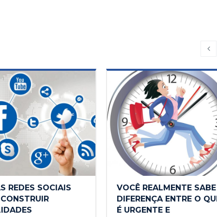
S REDES SOCIAIS
VOCÊ REALMENTE SABE
 CONSTRUIR
DIFERENÇA ENTRE O QU
LIDADES
É URGENTE E