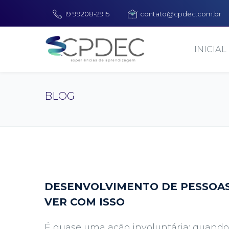
19 99208-2915
contato@cpdec.com.br
INICIAL
BLOG
DESENVOLVIMENTO DE PESSOAS:
VER COM ISSO
É quase uma ação involuntária: quand