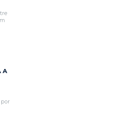
tre
om
 A
 por