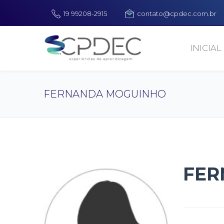
19 99208-2915
contato@cpdec.com.br
INICIAL
FERNANDA MOGUINHO
FER